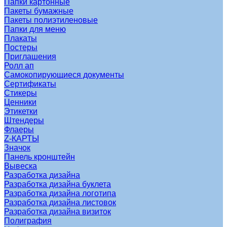
Папки картонные
Пакеты бумажные
Пакеты полиэтиленовые
Папки для меню
Плакаты
Постеры
Приглашения
Ролл ап
Самокопирующиеся документы
Сертификаты
Стикеры
Ценники
Этикетки
Штендеры
Флаеры
Z-КАРТЫ
Значок
Панель кронштейн
Вывеска
Разработка дизайна
Разработка дизайна буклета
Разработка дизайна логотипа
Разработка дизайна листовок
Разработка дизайна визиток
Полиграфия