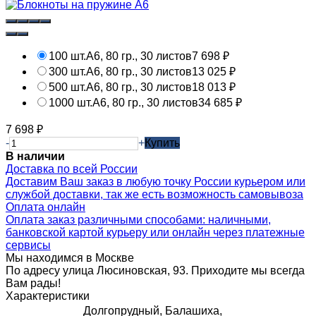
100 шт.
А6, 80 гр., 30 листов
7 698
₽
300 шт.
А6, 80 гр., 30 листов
13 025
₽
500 шт.
А6, 80 гр., 30 листов
18 013
₽
1000 шт.
А6, 80 гр., 30 листов
34 685
₽
7 698
₽
-
+
Купить
В наличии
Доставка по всей России
Доставим Ваш заказ в любую точку России курьером или
службой доставки, так же есть возможность самовывоза
Оплата онлайн
Оплата заказ различными способами: наличными,
банковской картой курьеру или онлайн через платежные
сервисы
Мы находимся в Москве
По адресу улица Люсиновская, 93. Приходите мы всегда
Вам рады!
Характеристики
Долгопрудный, Балашиха,